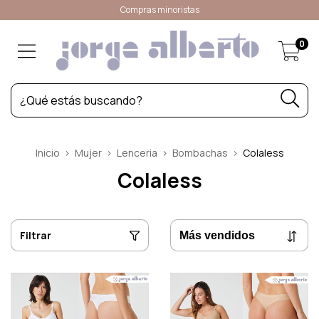
Compras minoristas
0
Inicio
>
Mujer
>
Lenceria
>
Bombachas
>
Colaless
Colaless
Filtrar