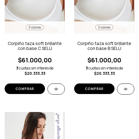
3 colores
3 colores
Corpiño taza soft brillante
Corpiño taza soft brillante
con base C SELÚ
con base B SELÚ
$61.000,00
$61.000,00
3
cuotas sin interés de
3
cuotas sin interés de
$20.333,33
$20.333,33
COMPRAR
COMPRAR