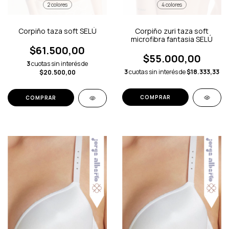
2 colores
4 colores
Corpiño taza soft SELÚ
Corpiño zuri taza soft
microfibra fantasia SELÚ
$61.500,00
$55.000,00
3
cuotas sin interés de
3
cuotas sin interés de
$18.333,33
$20.500,00
COMPRAR
COMPRAR