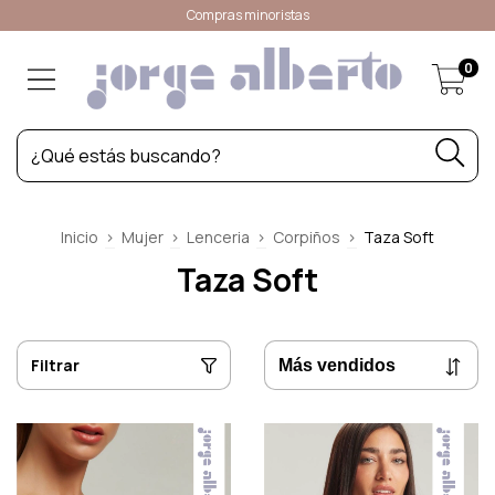
Compras minoristas
0
Inicio
>
Mujer
>
Lenceria
>
Corpiños
>
Taza Soft
Taza Soft
Filtrar