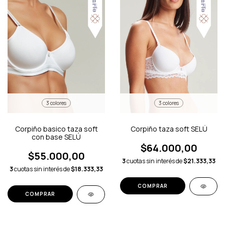
3 colores
3 colores
Corpiño basico taza soft
Corpiño taza soft SELÚ
con base SELÚ
$64.000,00
$55.000,00
3
cuotas sin interés de
$21.333,33
3
cuotas sin interés de
$18.333,33
COMPRAR
COMPRAR