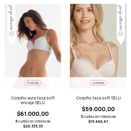
3 colores
4 colores
Corpiño aura taza soft
Corpiño taza soft SELÚ
encaje SELÚ
$59.000,00
$61.000,00
3
cuotas sin interés de
3
cuotas sin interés de
$19.666,67
$20.333,33