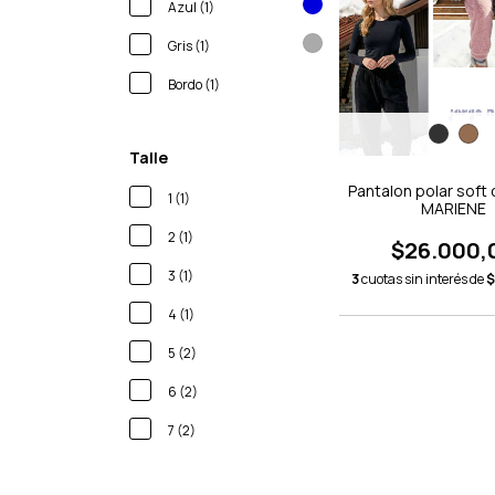
Azul (1)
Gris (1)
Bordo (1)
Talle
Pantalon polar soft
1 (1)
MARIENE
2 (1)
$26.000,
3 (1)
3
cuotas sin interés de
$
4 (1)
5 (2)
6 (2)
7 (2)