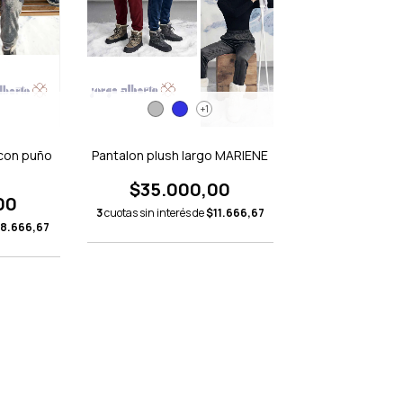
+1
 con puño
Pantalon plush largo MARIENE
$35.000,00
00
3
cuotas sin interés de
$11.666,67
8.666,67