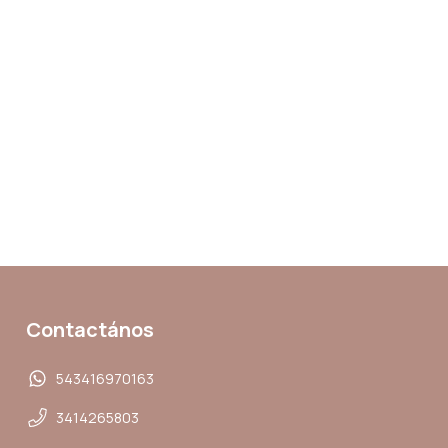
Contactános
543416970163
3414265803