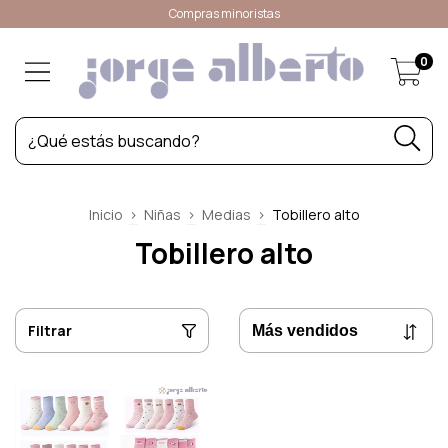
Compras minoristas
0
Inicio
>
Niñas
>
Medias
>
Tobillero alto
Tobillero alto
Filtrar